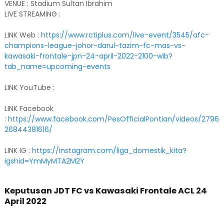
VENUE : Stadium Sultan Ibrahim
LIVE STREAMING :
LINK Web :
https://www.rctiplus.com/live-event/3545/afc-
champions-league-johor-darul-tazim-fc-mas-vs-
kawasaki-frontale-jpn-24-april-2022-2100-wib?
tab_name=upcoming-events
LINK YouTube :
LINK Facebook
:
https://www.facebook.com/PesOfficialPontian/videos/2796
26844381616/
LINK IG :
https://instagram.com/liga_domestik_kita?
igshid=YmMyMTA2M2Y
Keputusan
JDT FC vs Kawasaki Frontale ACL 24
April 2022