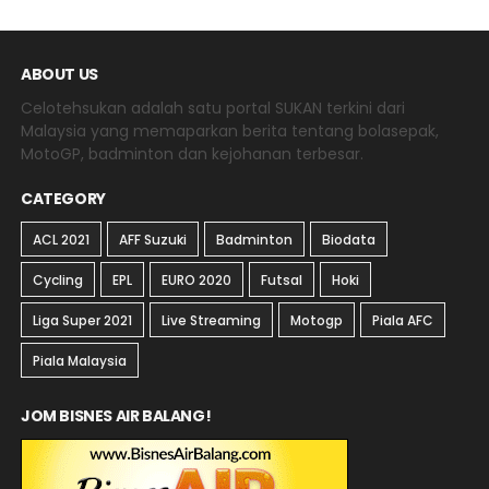
ABOUT US
Celotehsukan adalah satu portal SUKAN terkini dari
Malaysia yang memaparkan berita tentang bolasepak,
MotoGP, badminton dan kejohanan terbesar.
CATEGORY
ACL 2021
AFF Suzuki
Badminton
Biodata
Cycling
EPL
EURO 2020
Futsal
Hoki
Liga Super 2021
Live Streaming
Motogp
Piala AFC
Piala Malaysia
JOM BISNES AIR BALANG!