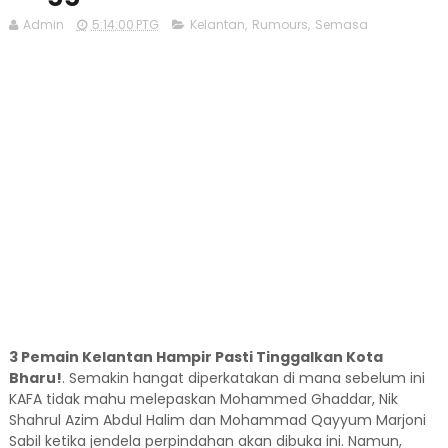
Admin
5:14:00 PTG
Kelantan
,
Rumours
,
Semasa
3 Pemain Kelantan Hampir Pasti Tinggalkan Kota
Bharu!
. Semakin hangat diperkatakan di mana sebelum ini
KAFA tidak mahu melepaskan Mohammed Ghaddar, Nik
Shahrul Azim Abdul Halim dan Mohammad Qayyum Marjoni
Sabil ketika jendela perpindahan akan dibuka ini. Namun,