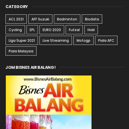
CATEGORY
ACL 2021
AFF Suzuki
Badminton
Biodata
Cycling
EPL
EURO 2020
Futsal
Hoki
Liga Super 2021
Live Streaming
Motogp
Piala AFC
Piala Malaysia
JOM BISNES AIR BALANG!