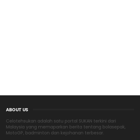
ABOUT US
Celotehsukan adalah satu portal SUKAN terkini dari
Malaysia yang memaparkan berita tentang bolasepak,
MotoGP, badminton dan kejohanan terbesar.