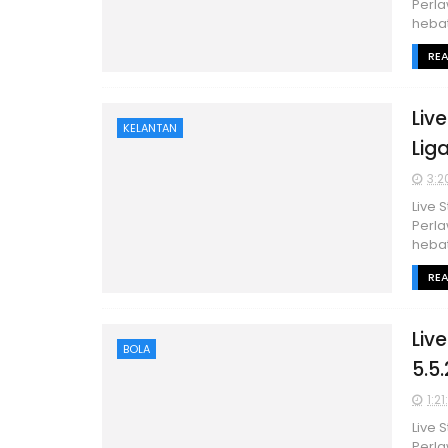
Perla
hebat
RE
Liv
KELANTAN
Lig
3:2
Live 
Perla
hebat
RE
Liv
BOLA
5.5
1:2
Live 
Perla