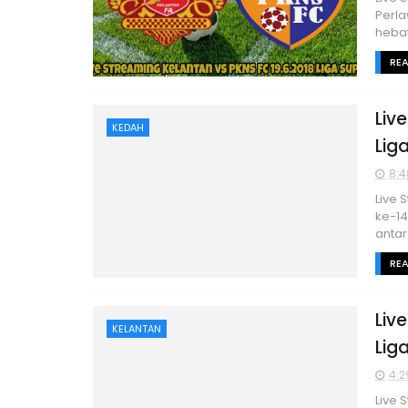
Perla
hebat
RE
Liv
KEDAH
Lig
8:4
Live 
ke-14
antar
RE
Liv
KELANTAN
Lig
4:2
Live 