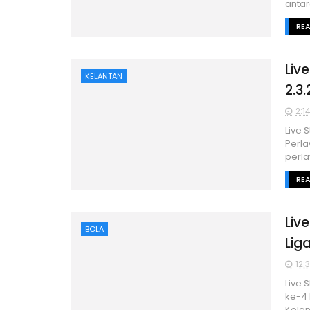
antar
RE
Liv
KELANTAN
2.3.
2:1
Live 
Perla
perla
RE
Liv
BOLA
Lig
12:
Live 
ke-4 
Kelant