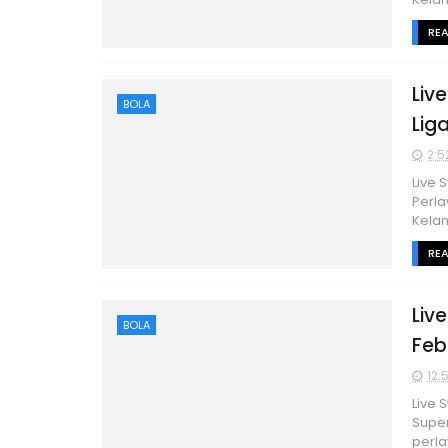
RE
Liv
BOLA
Lig
2:5
Live 
Perla
Kelan
RE
Liv
BOLA
Feb
12:
Live 
Super
perla