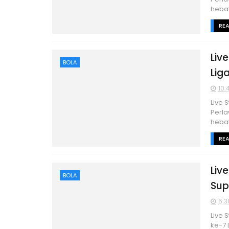
hebat
RE
Liv
BOLA
Lig
10:
Live 
Perla
hebat
RE
Liv
BOLA
Sup
6:3
Live 
ke-7 