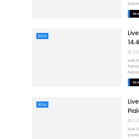
Kelan
RE
Liv
BOLA
14.
3:5
Live 
Perla
hebat
RE
Liv
BOLA
Pia
3:3
Live 
pusin