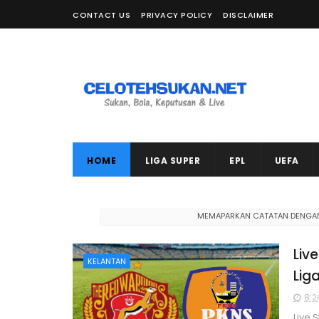
CONTACT US
PRIVACY POLICY
DISCLAIMER
HOME
LIGA SUPER
EPL
UEFA
MEMAPARKAN CATATAN DENGAN
Liv
KELANTAN
Lig
8:2
Live 