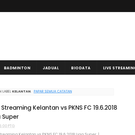
BADMINTON
JADUAL
BIODATA
LIVE STREAMIN
 LABEL
KELANTAN
.
PAPAR SEMUA CATATAN
e Streaming Kelantan vs PKNS FC 19.6.2018
a Super
6:00 PTG
Streaming Kelantan vs PKNS FC 19.6.2018 Liga Super |