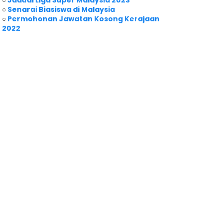
○
Jadual Liga Super Malaysia 2023
○
Senarai Biasiswa di Malaysia
○
Permohonan Jawatan Kosong Kerajaan
2022