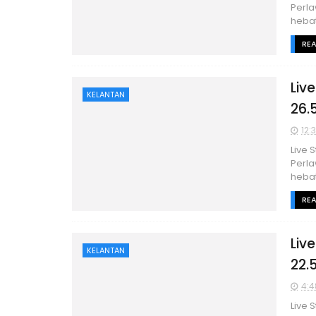
Perla
hebat
RE
Liv
KELANTAN
26.
12:
Live 
Perla
hebat
RE
Liv
KELANTAN
22.
4:4
Live 