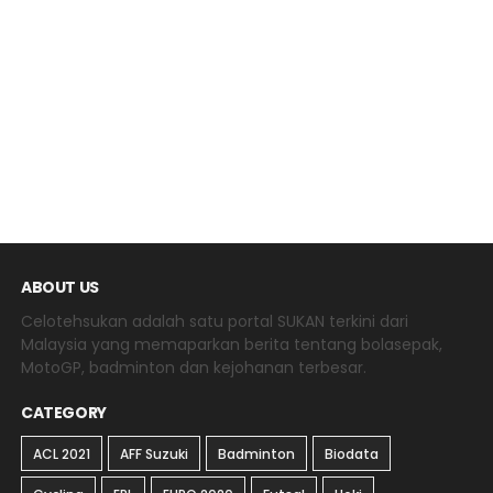
ABOUT US
Celotehsukan adalah satu portal SUKAN terkini dari
Malaysia yang memaparkan berita tentang bolasepak,
MotoGP, badminton dan kejohanan terbesar.
CATEGORY
ACL 2021
AFF Suzuki
Badminton
Biodata