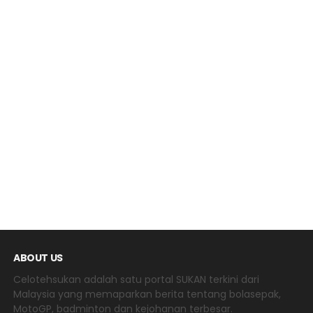
ABOUT US
Celotehsukan adalah satu portal SUKAN terkini dari
Malaysia yang memaparkan berita tentang bolasepak,
MotoGP, badminton dan kejohanan terbesar.