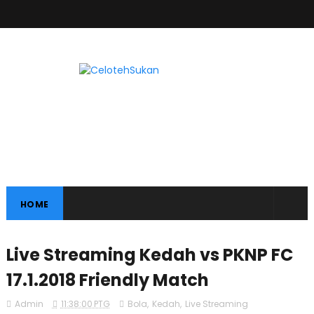
HOME
Live Streaming Kedah vs PKNP FC
17.1.2018 Friendly Match
Admin
11:38:00 PTG
Bola
,
Kedah
,
Live Streaming