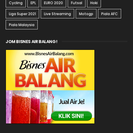
Cycling
EPL
EURO 2020
Futsal
Hoki
Liga Super 2021
Live Streaming
Motogp
Piala AFC
Piala Malaysia
JOM BISNES AIR BALANG!