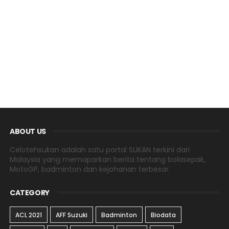
ABOUT US
Celotehsukan adalah satu portal SUKAN terkini dari
Malaysia yang memaparkan berita tentang bolasepak,
MotoGP, badminton dan kejohanan terbesar.
CATEGORY
ACL 2021
AFF Suzuki
Badminton
Biodata