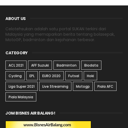
ABOUT US
Celotehsukan adalah satu portal SUKAN terkini dari
Malaysia yang memaparkan berita tentang bolasepak,
MotoGP, badminton dan kejohanan terbesar.
CATEGORY
ACL 2021
AFF Suzuki
Badminton
Biodata
Cycling
EPL
EURO 2020
Futsal
Hoki
Liga Super 2021
Live Streaming
Motogp
Piala AFC
Piala Malaysia
JOM BISNES AIR BALANG!