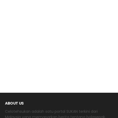
ABOUT US
Celotehsukan adalah satu portal SUKAN terkini dari
Malaysia yang memaparkan berita tentang bolasepak,