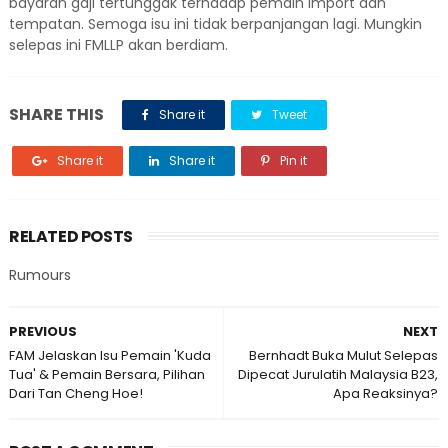
bayaran gaji tertunggak terhadap pemain import dan
tempatan. Semoga isu ini tidak berpanjangan lagi. Mungkin
selepas ini FMLLP akan berdiam.
SHARE THIS
Share it
Tweet
Share it
Share it
Pin it
RELATED POSTS
Rumours
PREVIOUS
NEXT
FAM Jelaskan Isu Pemain 'Kuda
Bernhadt Buka Mulut Selepas
Tua' & Pemain Bersara, Pilihan
Dipecat Jurulatih Malaysia B23,
Dari Tan Cheng Hoe!
Apa Reaksinya?