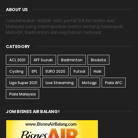
ABOUT US
Celotehsukan adalah satu portal SUKAN terkini dari
Malaysia yang memaparkan berita tentang bolasepak,
MotoGP, badminton dan kejohanan terbesar.
CATEGORY
ACL 2021
AFF Suzuki
Badminton
Biodata
Cycling
EPL
EURO 2020
Futsal
Hoki
Liga Super 2021
Live Streaming
Motogp
Piala AFC
Piala Malaysia
JOM BISNES AIR BALANG!