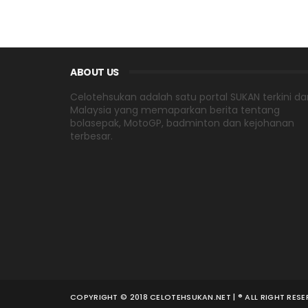
ABOUT US
Celotehsukan adalah satu portal SUKAN terkini dar
Malaysia yang memaparkan berita tentang
bolasepak, MotoGP, badminton dan kejohanan
terbesar.
COPYRIGHT © 2018 CELOTEHSUKAN.NET | ® ALL RIGHT RES