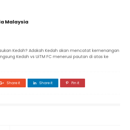
ala Malaysia
sukan Kedah? Adakah Kedah akan mencatat kemenangan
ngsung Kedah vs UiTM FC menerusi pautan di atas ke
Share it
Share it
Pin it