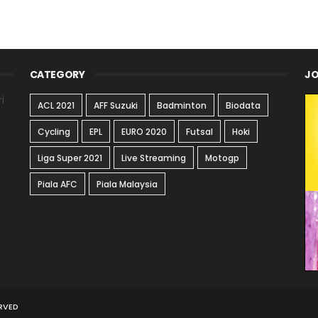
CATEGORY
JO
i
ACL 2021
AFF Suzuki
Badminton
Biodata
Cycling
EPL
EURO 2020
Futsal
Hoki
Liga Super 2021
Live Streaming
Motogp
Piala AFC
Piala Malaysia
ERVED