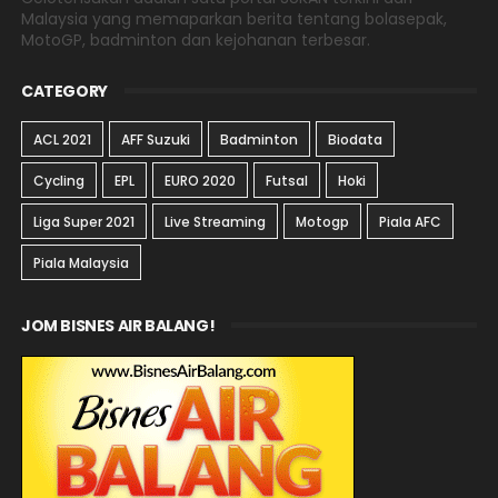
Malaysia yang memaparkan berita tentang bolasepak,
MotoGP, badminton dan kejohanan terbesar.
CATEGORY
ACL 2021
AFF Suzuki
Badminton
Biodata
Cycling
EPL
EURO 2020
Futsal
Hoki
Liga Super 2021
Live Streaming
Motogp
Piala AFC
Piala Malaysia
JOM BISNES AIR BALANG!