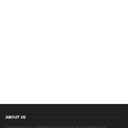
ABOUT US
Celotehsukan adalah satu portal SUKAN terkini dari