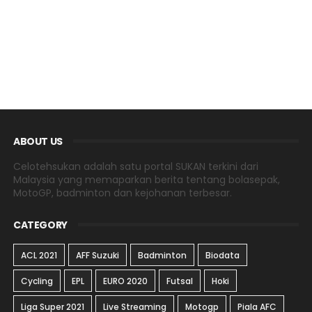
ABOUT US
Celotehsukan adalah satu portal SUKAN terkini dari
Malaysia yang memaparkan berita tentang bolasepak,
MotoGP, badminton dan kejohanan terbesar.
CATEGORY
ACL 2021
AFF Suzuki
Badminton
Biodata
Cycling
EPL
EURO 2020
Futsal
Hoki
Liga Super 2021
Live Streaming
Motogp
Piala AFC